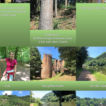
em ersten steilen
Sehr gute Beschi
 schöner Ausblick
uf die Saar
Praktisch –
Entfernungshinweise (hier
2 km seit dem Start)
Süß
Burg Montclair
An der Saa