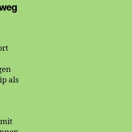
rweg
ort
gen
p als
 mit