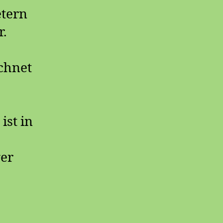
etern
r.
chnet
ist in
ger