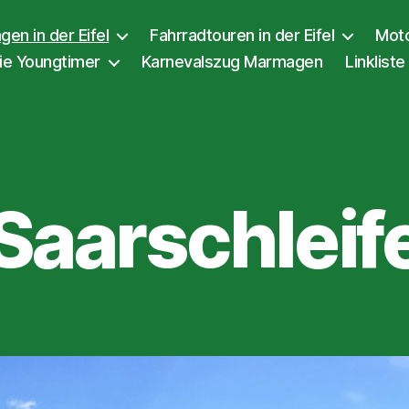
en in der Eifel
Fahrradtouren in der Eifel
Moto
ie Youngtimer
Karnevalszug Marmagen
Linkliste
Saarschleif