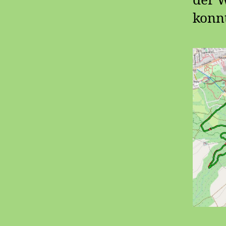
der 
konn