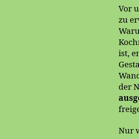
Vor 
zu er
Warum
Koch
ist, 
Gesta
Wande
der 
ausg
freig
Nur 