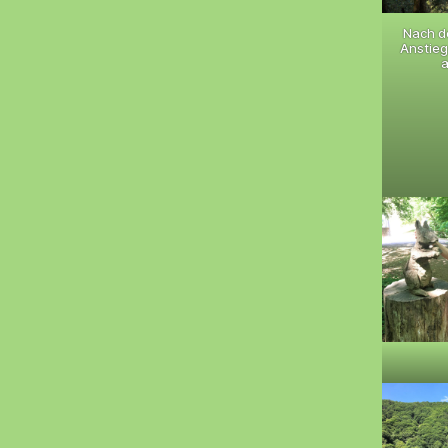
Nach d
Anstieg
a