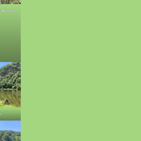
lderung
r