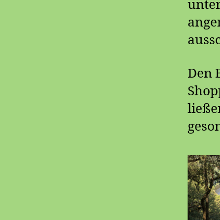
unter
ange
aussc
Den B
Shopp
ließe
geso