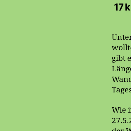
17 
Unter
wollt
gibt
Länge
Wande
Tages
Wie 
27.5.