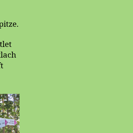
pitze.
let
tlach
t